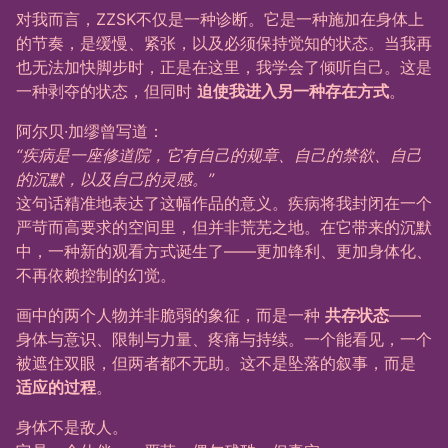
对我而言，ZZSK不仅是一种诊断。它是一种施加在身体上
的节奏，是缓慢、紧张，以及必须保持觉知的状态。当我再
也无法加快脚步时，正是在这里，我学会了倾听自己。这是
一种剥夺的状态，但同时
迫使我进入另一种存在方式
。
阿尔贝·加缪曾写道：
“疾病是一座修道院，它有自己的规章、自己的禁欲、自己
的沉默，以及自己的灵感。”
这句话精准地表达了这幅作品的意义。疾病将我封闭在一个
严苛而高要求的空间里，但并非荒芜之地。在它带来的沉默
中，一种新的观看方式诞生了——更加锋利、更加身体化、
不再依赖控制的幻觉。
画中的两个人物并非脆弱的象征，而是一种
共存状态
——
身体与意识、限制与力量、疼痛与持续。一个能看见，一个
被遮住双眼，但两者都不无助。这不是坠落的叙事，而是
适应的过程
。
身体不是敌人。