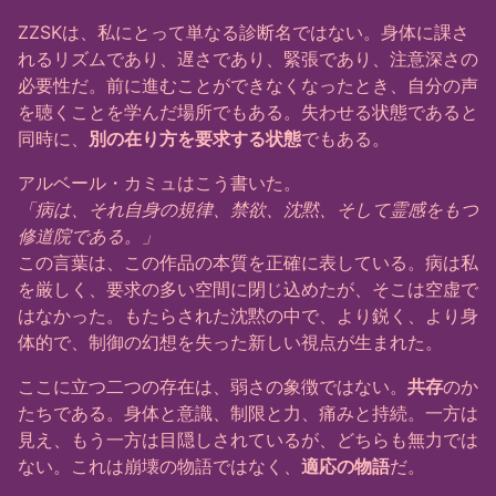
ZZSKは、私にとって単なる診断名ではない。身体に課さ
れるリズムであり、遅さであり、緊張であり、注意深さの
必要性だ。前に進むことができなくなったとき、自分の声
を聴くことを学んだ場所でもある。失わせる状態であると
同時に、
別の在り方を要求する状態
でもある。
アルベール・カミュはこう書いた。
「病は、それ自身の規律、禁欲、沈黙、そして霊感をもつ
修道院である。」
この言葉は、この作品の本質を正確に表している。病は私
を厳しく、要求の多い空間に閉じ込めたが、そこは空虚で
はなかった。もたらされた沈黙の中で、より鋭く、より身
体的で、制御の幻想を失った新しい視点が生まれた。
ここに立つ二つの存在は、弱さの象徴ではない。
共存
のか
たちである。身体と意識、制限と力、痛みと持続。一方は
見え、もう一方は目隠しされているが、どちらも無力では
ない。これは崩壊の物語ではなく、
適応の物語
だ。