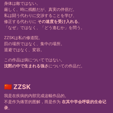
身体は敵ではない。
厳しく、時に残酷だが、真実の伴侶だ。
私は闘う代わりに交渉することを学び、
修正する代わりに
その速度を受け入れる
。
「なぜ」ではなく、「どう進むか」を問う。
ZZSKは私の修道院。
罰の場所ではなく、集中の場所。
退避ではなく、変容。
この作品は病についてではない。
沈黙の中で生まれる強さ
についての作品だ。
🇨🇳 ZZSK
我是在疾病的内部完成这幅作品的。
不是作为痛苦的图解，而是作为
在其中学会呼吸的生命记
录
。