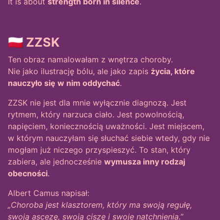
It is about
strength born in silence
.
🇵🇱 ZZSK
Ten obraz namalowałam z wnętrza choroby.
Nie jako ilustrację bólu, ale jako zapis
życia, które
nauczyło się w nim oddychać
.
ZZSK nie jest dla mnie wyłącznie diagnozą. Jest
rytmem, który narzuca ciało. Jest powolnością,
napięciem, koniecznością uważności. Jest miejscem,
w którym nauczyłam się słuchać siebie wtedy, gdy nie
mogłam już niczego przyspieszyć. To stan, który
zabiera, ale jednocześnie
wymusza inny rodzaj
obecności
.
Albert Camus napisał:
„Choroba jest klasztorem, który ma swoją regułę,
swoją ascezę, swoją ciszę i swoje natchnienia.”